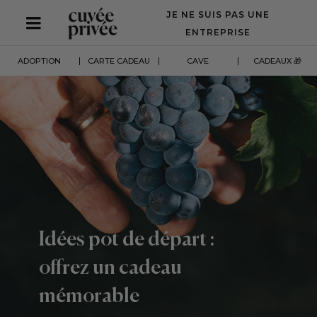
Aller
JE NE SUIS PAS UNE
au
contenu
ENTREPRISE
principal
ADOPTION
CARTE CADEAU
CAVE
CADEAUX 🎁
Idées pot de départ :
offrez un cadeau
mémorable