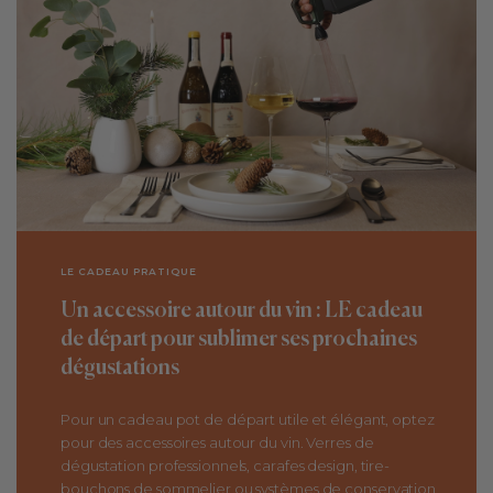
LE CADEAU PRATIQUE
Un accessoire autour du vin : LE cadeau
de départ pour sublimer ses prochaines
dégustations
Pour un cadeau pot de départ utile et élégant, optez
pour des accessoires autour du vin. Verres de
dégustation professionnels, carafes design, tire-
bouchons de sommelier ou systèmes de conservation