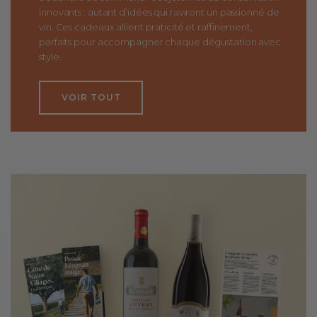
innovants : autant d’idées qui raviront un passionné de
vin. Ces cadeaux allient praticité et raffinement,
parfaits pour accompagner chaque dégustation avec
style.
VOIR TOUT