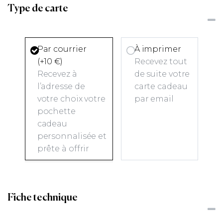
Type de carte
Par courrier
À imprimer
(+10 €)
Recevez tout
Recevez à
de suite votre
l’adresse de
carte cadeau
votre choix votre
par email
pochette
cadeau
personnalisée et
prête à offrir
Fiche technique