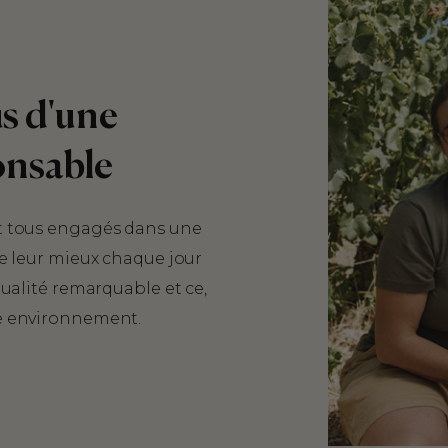
us d'une
onsable
t tous engagés dans une
de leur mieux chaque jour
qualité remarquable et ce,
e environnement.