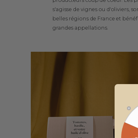
producteurs coup de coeur. Les par
s'agisse de vignes ou d'oliviers, s
belles régions de France et bénéf
grandes appellations.