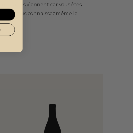
nt d’où ils viennent car vous êtes
omaine et vous connaissez même le
x