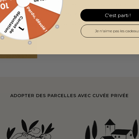
produits. Vous savez exacteme
invité.e à venir visiter le d
C'est parti !
producteur !
Je n'aime pas les cadeau
ADOPTER DES PARCELLES AVEC CUVÉE PRIVÉE