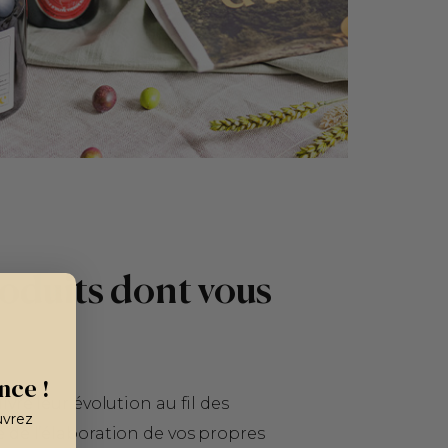
oduits dont vous
nce !
ivre leur évolution au fil des
uvrez
e de l’élaboration de vos propres